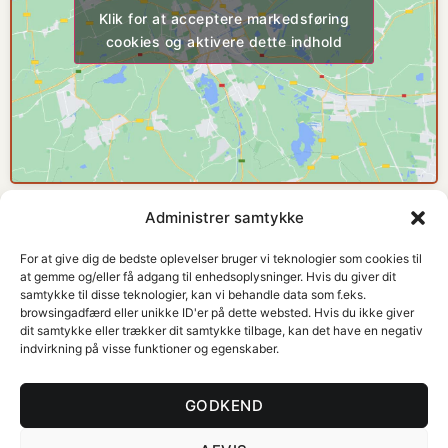
Klik for at acceptere markedsføring
cookies og aktivere dette indhold
Administrer samtykke
For at give dig de bedste oplevelser bruger vi teknologier som cookies til
at gemme og/eller få adgang til enhedsoplysninger. Hvis du giver dit
samtykke til disse teknologier, kan vi behandle data som f.eks.
browsingadfærd eller unikke ID'er på dette websted. Hvis du ikke giver
FYS2000
K
dit samtykke eller trækker dit samtykke tilbage, kan det have en negativ
Professionel fysioterapi og personlig træning i
indvirkning på visse funktioner og egenskaber.
Dragør. Med fokus på sundhed, nærvær og dine
individuelle behov.
GODKEND