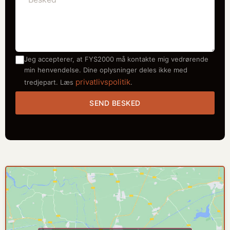
Jeg accepterer, at FYS2000 må kontakte mig vedrørende
min henvendelse. Dine oplysninger deles ikke med
privatlivspolitik
tredjepart. Læs
.
SEND BESKED