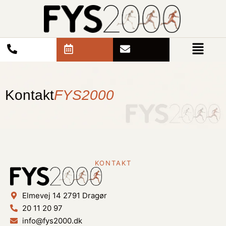
Kontakt
FYS2000​
KONTAKT
Elmevej 14 2791 Dragør
20 11 20 97
info@fys2000.dk